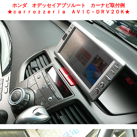
ホンダ オデッセイアブソルート カーナビ取付例
★ｃａｒｒｏｚｚｅｒｉａ ＡＶＩＣ－ＤＲＶ２０Ｋ★