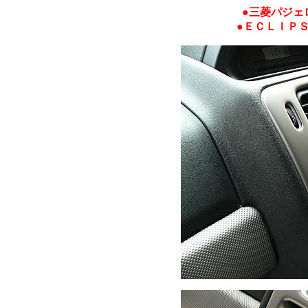
●三菱パジェ
●ＥＣＬＩＰ