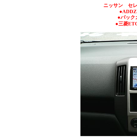
ニッサン セ
●ADDZ
●バックカ
●三菱ET