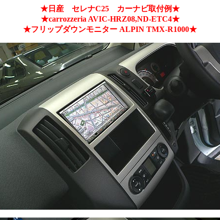
★日産 セレナC25 カーナビ取付例★
★carrozzeria AVIC-HRZ08,ND-ETC4★
★フリップダウンモニター ALPIN TMX-R1000★