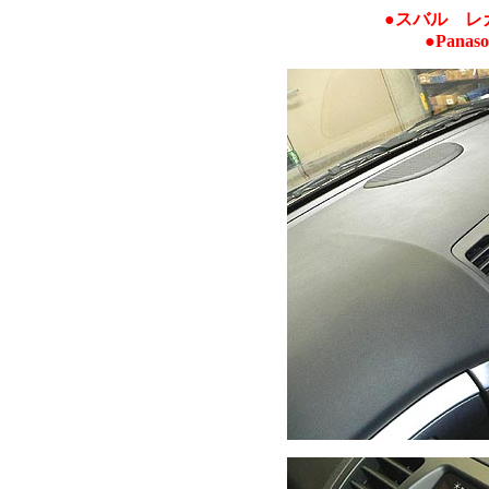
●スバル レ
●Panas