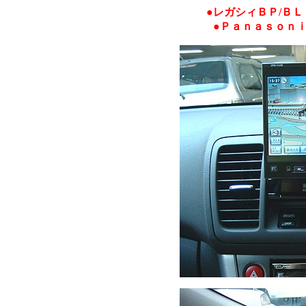
●レガシィＢＰ/Ｂ
●Ｐａｎａｓｏｎ