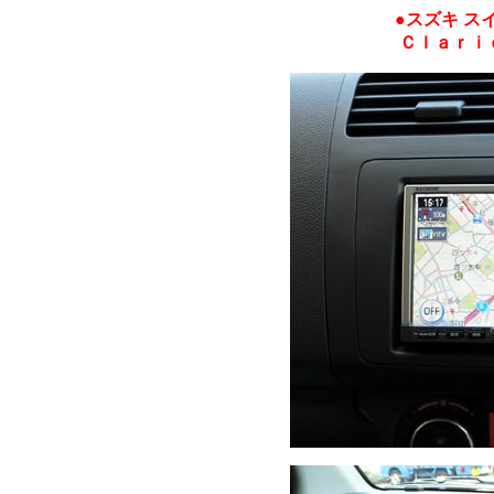
●スズキ ス
Ｃｌａｒｉ