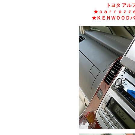
トヨタ アル
★ｃａｒｒｏｚｚｅ
★ＫＥＮＷＯＯＤバ