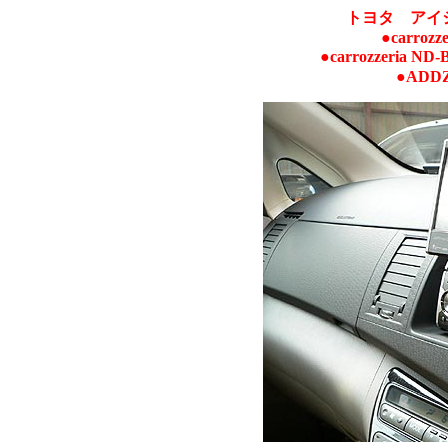
トヨタ アイ
●carrozz
●carrozzeria
●ADDZ