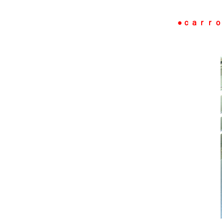
●ｃａｒｒ