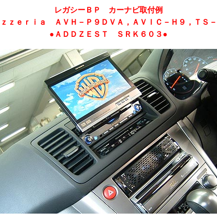
レガシーＢＰ
カーナビ取付例
ｏｚｚｅｒｉａ ＡＶＨ－Ｐ９ＤＶＡ，ＡＶＩＣ－Ｈ９，ＴＳ－
●ＡＤＤＺＥＳＴ ＳＲＫ６０３●