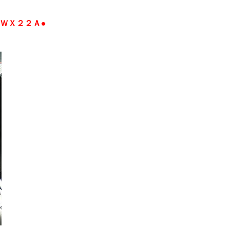
ＷＸ２２Ａ●