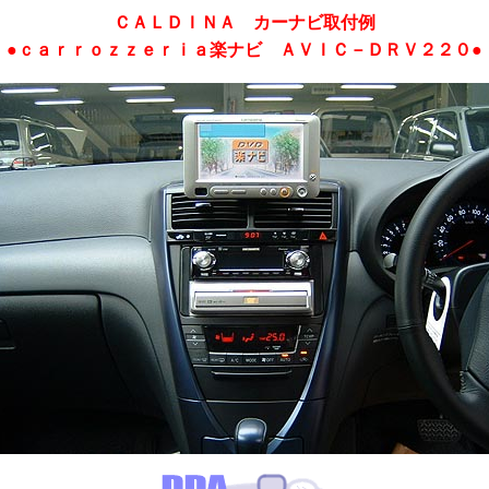
ＣＡＬＤＩＮＡ
カーナビ取付例
●ｃａｒｒｏｚｚｅｒｉａ楽ナビ ＡＶＩＣ－ＤＲＶ２２０●