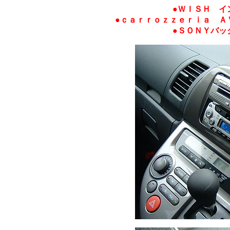
●ＷＩＳＨ イ
●ｃａｒｒｏｚｚｅｒｉａ Ａ
●ＳＯＮＹバッ