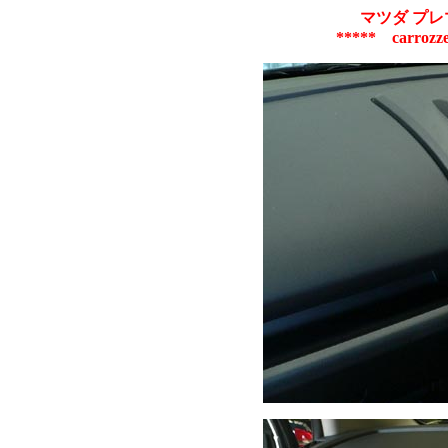
マツダ プ
***** carrozz