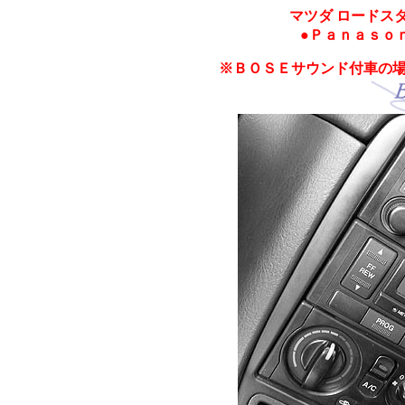
マツダ ロードス
●Ｐａｎａｓｏｎ
※ＢＯＳＥサウンド付車の