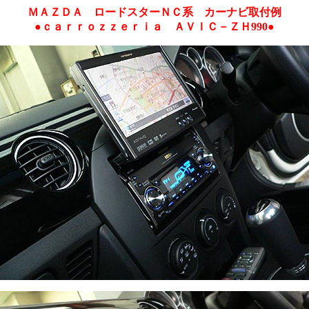
ＭＡＺＤＡ ロードスターＮＣ系 カーナビ取付例
●ｃａｒｒｏｚｚｅｒｉａ ＡＶＩＣ－ＺＨ990●