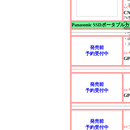
・
<<
CN
7V
ワン
Panasonic
SSDポータブル
S
・
・i
・
発売前
予約受付中
<<
GP
発売前
予約受付中
<<
GP
発売前
予約受付中
<<