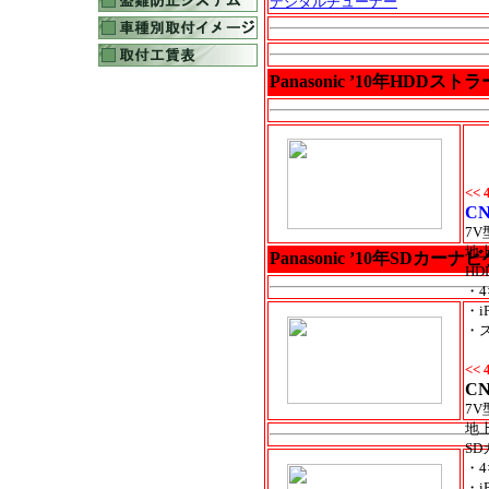
デジタルチューナー
Panasonic ’10年HDDスト
<<
CN
7
地上
Panasonic ’10年SDカ
H
・
・i
・
<<
CN
7V
地上
S
・
・i