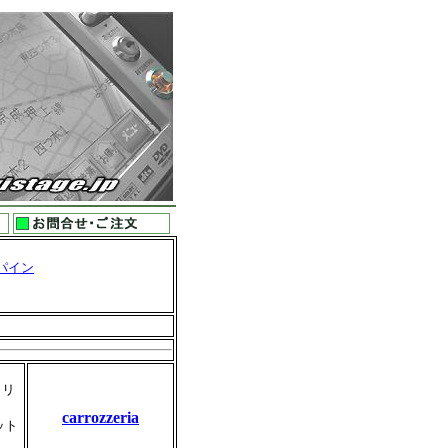
パイン
、リ
carrozzeria
ット