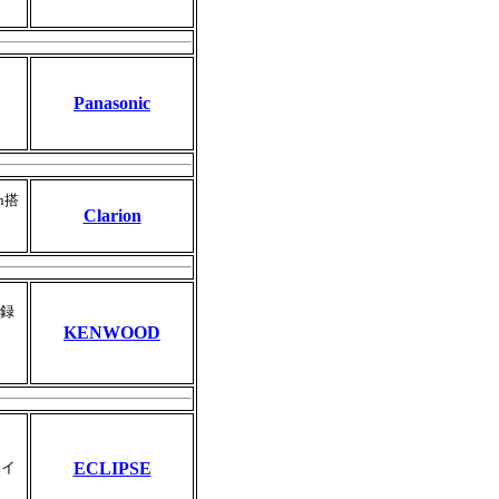
Panasonic
h搭
Clarion
収録
KENWOOD
ワイ
ECLIPSE