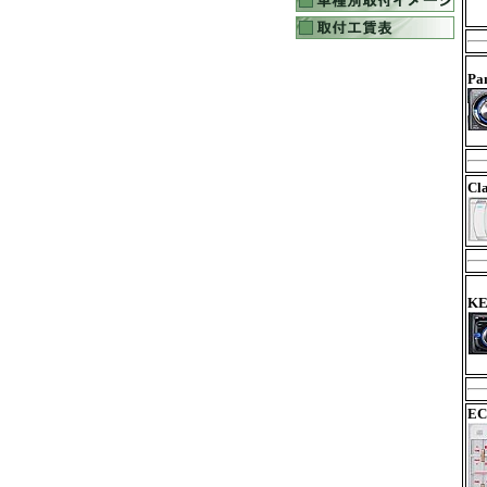
Pa
Cl
KE
EC