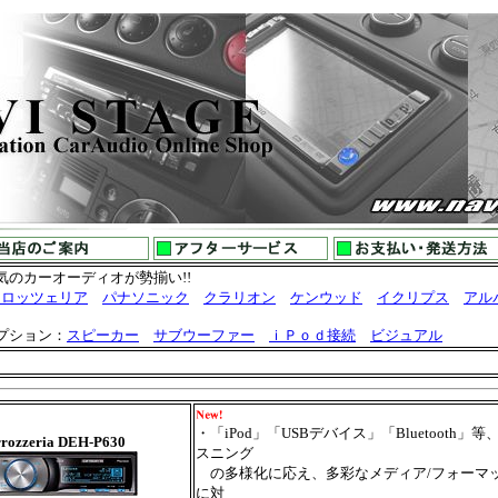
気のカーオーディオが勢揃い!!
ロッツェリア
パナソニック
クラリオン
ケンウッド
イクリプス
アル
プション：
スピーカー
サブウーファー
ｉＰｏｄ接続
ビジュアル
・
「iPod」「USBデバイス」「Bluetooth」等
rrozzeria DEH-P630
スニング
の多様化に応え、多彩なメディア/フォーマ
に対