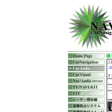
人
カ
オ
ca